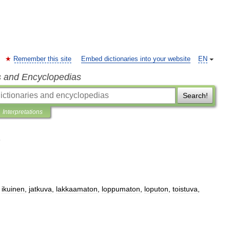
Remember this site
Embed dictionaries into your website
EN
s and Encyclopedias
Search!
Interpretations
,
ikuinen
,
jatkuva
,
lakkaamaton
,
loppumaton
,
loputon
,
toistuva
,