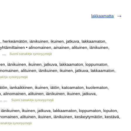
lakkaamatta
, herkeämätön, iänikuinen, ikuinen, jatkuva, lakkaamaton,
htämittainen • alinomainen, ainainen, alituinen, iänikuinen,
n,… …
Suomi sanakirja synonyymejä
nen, iänikuinen, ikuinen, jatkuva, lakkaamaton, loppumaton,
linomainen, alituinen, iänikuinen, ikuinen, jatkuva, lakkaamaton,
akirja synonyymejä
ätön, iankaikkinen, ikuinen, iätön, katoamaton, kuolematon,
alinomainen, alituinen, iänikuinen, ikuinen, jatkuva,
va,… …
Suomi sanakirja synonyymejä
 iänikuinen, ikuinen, jatkuva, lakkaamaton, loppumaton, loputon,
linomainen, alituinen, ikuinen, iänikuinen, keskeytymätön, kestävä,
sanakirja synonyymejä