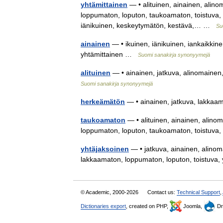
yhtämittainen
— • alituinen, ainainen, alino
loppumaton, loputon, taukoamaton, toistuva, y
iänikuinen, keskeytymätön, kestävä,… …
Su
ainainen
— • ikuinen, iänikuinen, iankaikkin
yhtämittainen …
Suomi sanakirja synonyymejä
alituinen
— • ainainen, jatkuva, alinomainen
Suomi sanakirja synonyymejä
herkeämätön
— • ainainen, jatkuva, lakka
taukoamaton
— • alituinen, ainainen, alino
loppumaton, loputon, taukoamaton, toistuva
yhtäjaksoinen
— • jatkuva, ainainen, alinoma
lakkaamaton, loppumaton, loputon, toistuva
© Academic, 2000-2026
Contact us:
Technical Support
,
Dictionaries export
, created on PHP,
Joomla,
Dr