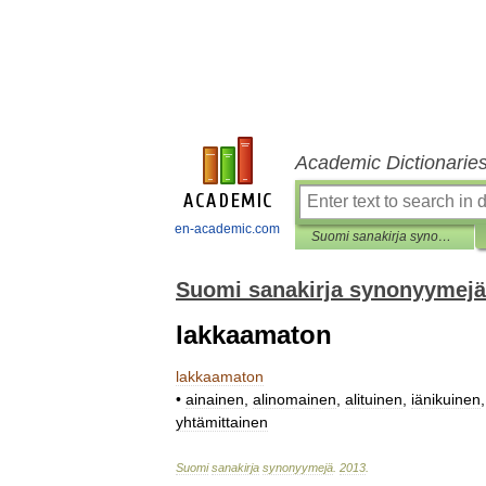
Academic Dictionarie
en-academic.com
Suomi sanakirja synonyymejä
Suomi sanakirja synonyymejä
lakkaamaton
lakkaamaton
•
ainainen
,
alinomainen
,
alituinen
,
iänikuinen
yhtämittainen
Suomi
sanakirja
synonyymejä
.
2013
.